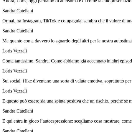
Allora, Loris, oggi parliamo di autostima e di come la autopresentazion
Sandra Catellani
Ormai, tra Instagram, TikTok e compagnia, sembra che il valore di una 
Sandra Catellani
Ma quanto conta davvero lo sguardo degli altri per la nostra autostima
Loris Vezzali
Conta tantissimo, Sandra. Come abbiamo già accennato in altri episodi,
Loris Vezzali
Sui social, i like diventano una sorta di valuta emotiva, soprattutto per 
Loris Vezzali
E questo può essere sia una spinta positiva che un rischio, perché se m
Sandra Catellani
E qui entra in gioco l’autoespressione: scegliamo cosa mostrare, come v
Sandra Catellani