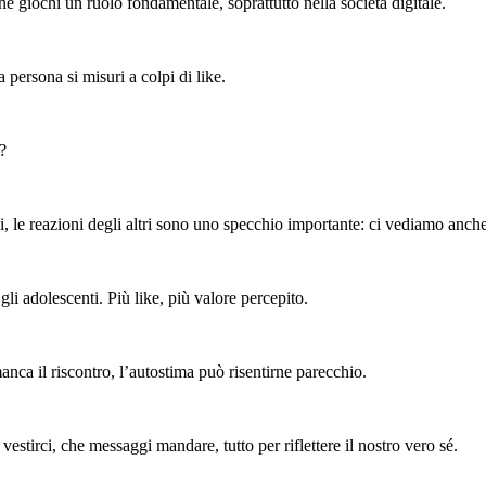
e giochi un ruolo fondamentale, soprattutto nella società digitale.
persona si misuri a colpi di like.
?
 le reazioni degli altri sono uno specchio importante: ci vediamo anche 
gli adolescenti. Più like, più valore percepito.
anca il riscontro, l’autostima può risentirne parecchio.
estirci, che messaggi mandare, tutto per riflettere il nostro vero sé.