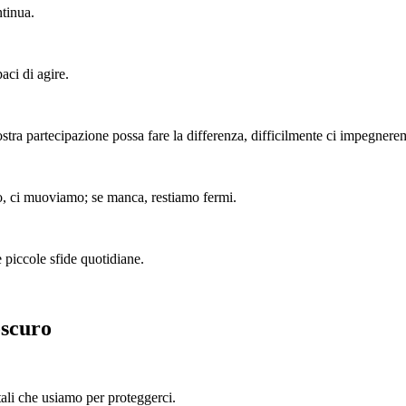
ntinua.
aci di agire.
ostra partecipazione possa fare la differenza, difficilmente ci impegne
mo, ci muoviamo; se manca, restiamo fermi.
e piccole sfide quotidiane.
oscuro
tali che usiamo per proteggerci.